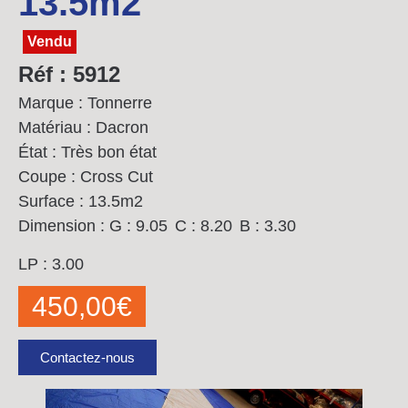
13.5m2
Vendu
Réf : 5912
Marque : Tonnerre
Matériau : Dacron
État : Très bon état
Coupe : Cross Cut
Surface : 13.5m2
Dimension :
G : 9.05
C : 8.20
B : 3.30
LP : 3.00
450,00
€
Contactez-nous