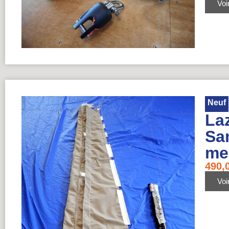
Voir
Neuf
La
Sa
me
490,
Voir