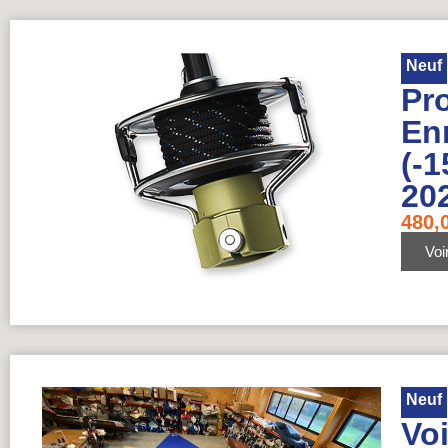
Neuf
Pr
En
(-1
20
480,
Voir
Neuf
Vo