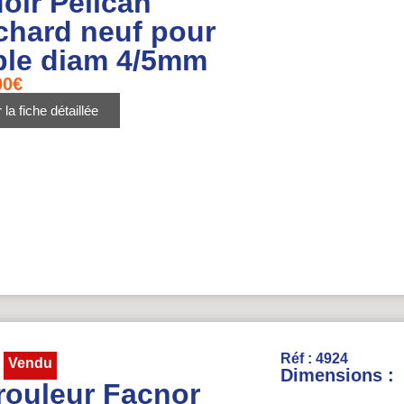
oir Pélican
chard neuf pour
ble diam 4/5mm
00
€
 la fiche détaillée
Réf : 4924
Vendu
Dimensions :
rouleur Facnor