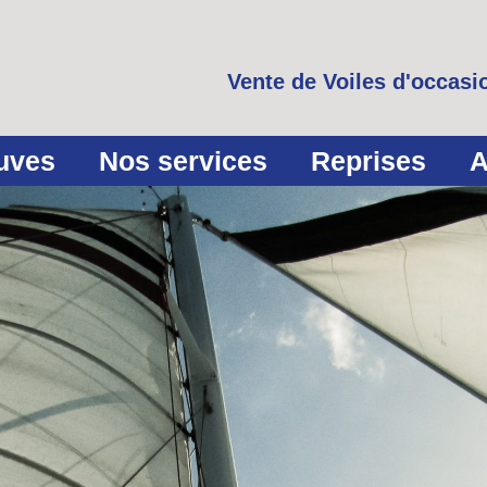
Vente de Voiles d'occasio
euves
Nos services
Reprises
A