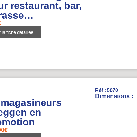
r restaurant, bar,
rrasse…
€
 la fiche détaillée
Réf : 5070
Dimensions :
magasineurs
eggen en
omotion
00
€