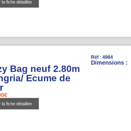
 la fiche détaillée
Réf : 4984
Dimensions :
zy Bag neuf 2.80m
ngria/ Ecume de
r
00
€
 la fiche détaillée