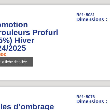
Réf : 5081
Dimensions :
omotion
rouleurs Profurl
5%) Hiver
24/2025
00
€
 la fiche détaillée
Réf : 5076
Dimensions :
iles d’ombrage