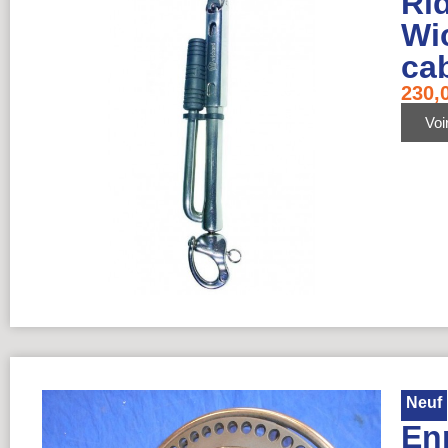
Rid
Wi
ca
230,
Voir
Neuf
En