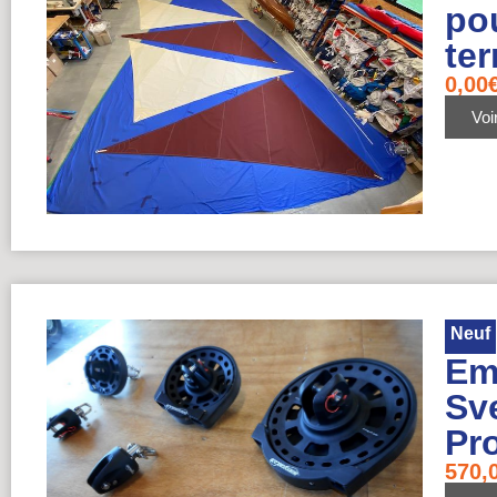
pou
te
0,00
Voir
Neuf
Em
Sv
Pr
570,