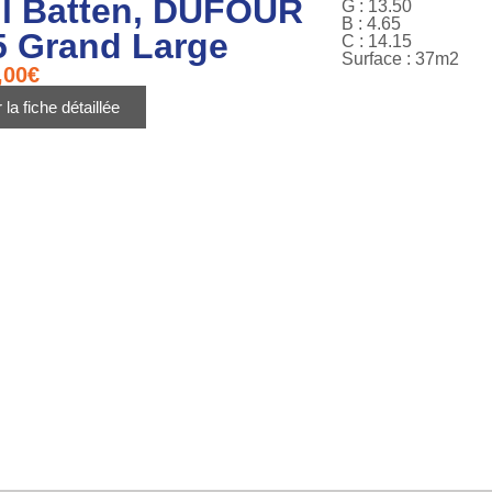
ll Batten, DUFOUR
G : 13.50
B : 4.65
5 Grand Large
C : 14.15
Surface : 37m2
,00
€
 la fiche détaillée