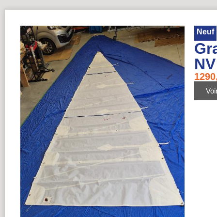
Neuf
Gr
NV
1290
Voir