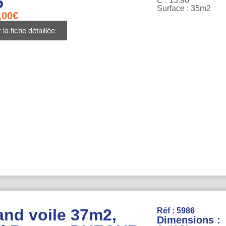
5
C : 13.90
Surface : 35m2
,00
€
 la fiche détaillée
and voile 37m2,
Réf : 5986
Dimensions :