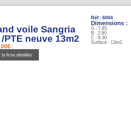
Réf : 6004
Dimensions :
and voile Sangria
G : 7.85
B : 2.90
 /PTE neuve 13m2
C : 8.30
Surface : 13m2
,00
€
 la fiche détaillée