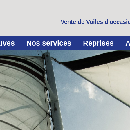
Vente de Voiles d'occasio
euves
Nos services
Reprises
A