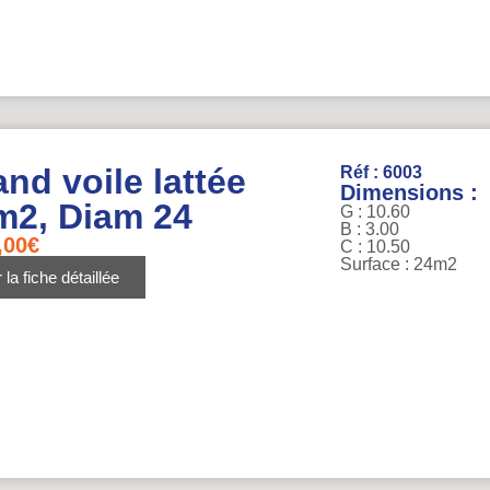
nd voile lattée
Réf : 6003
Dimensions :
m2, Diam 24
G : 10.60
B : 3.00
,00
€
C : 10.50
Surface : 24m2
 la fiche détaillée