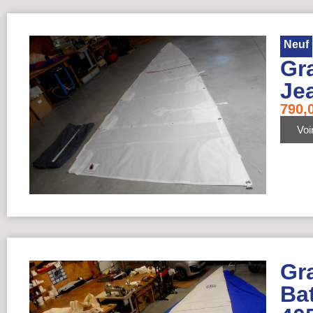
Neuf
Gra
Je
790,
Voir
Gra
Ba