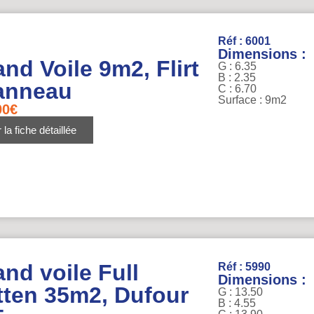
Réf : 6001
Dimensions :
nd Voile 9m2, Flirt
G : 6.35
B : 2.35
anneau
C : 6.70
Surface : 9m2
00
€
 la fiche détaillée
nd voile Full
Réf : 5990
Dimensions :
tten 35m2, Dufour
G : 13.50
B : 4.55