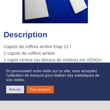
Description
Capots de coffres arrière Etap 22 i
2 capots de coffres arrière
1 capot central (au dessus du moteur) est VENDU
100 euros pièce
En poursuivant votre visite sur ce site, vous acceptez
capot de baille à mouillage également disponible
l'utilisation de traceurs pour réaliser des statistiques de
vos visites.
Zone de Coativoric,
Refuser
Tout accepter
route de Terenez
29590 Rosnoën
Tél. 06 62 27 06 70