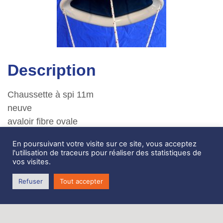
Description
Chaussette à spi 11m
neuve
avaloir fibre ovale
drosse en fourreau séparé
En poursuivant votre visite sur ce site, vous acceptez
tissu microperforé.
l'utilisation de traceurs pour réaliser des statistiques de
vos visites.
Zone de Coativoric,
Refuser
Tout accepter
route de Terenez
29590 Rosnoën
Tél. 06 62 27 06 70