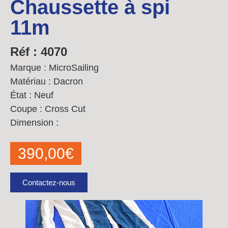
Chaussette à spi
11m
Réf : 4070
Marque : MicroSailing
Matériau : Dacron
État : Neuf
Coupe : Cross Cut
Dimension :
390,00
€
Contactez-nous