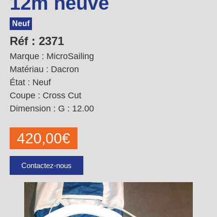
12m neuve
Neuf
Réf : 2371
Marque : MicroSailing
Matériau : Dacron
État : Neuf
Coupe : Cross Cut
Dimension :
G : 12.00
420,00
€
Contactez-nous