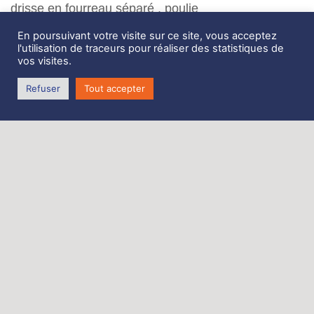
drisse en fourreau séparé , poulie
En poursuivant votre visite sur ce site, vous acceptez
l'utilisation de traceurs pour réaliser des statistiques de
Zone de Coativoric,
vos visites.
route de Terenez
29590 Rosnoën
Refuser
Tout accepter
Tél. 06 62 27 06 70
Mentions légales
–
Contact
– Crée par
Webeolia