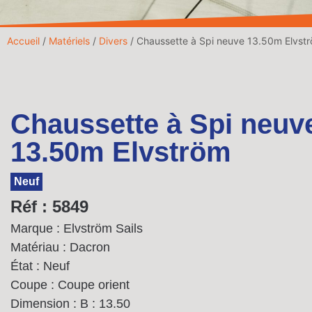
Accueil
/
Matériels
/
Divers
/ Chaussette à Spi neuve 13.50m Elvst
Chaussette à Spi neuv
13.50m Elvström
Neuf
Réf : 5849
Marque : Elvström Sails
Matériau : Dacron
État : Neuf
Coupe : Coupe orient
Dimension :
B : 13.50