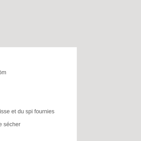
röm
risse et du spi fournies
de sécher