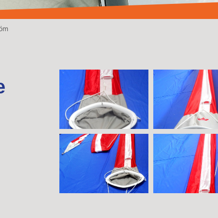
röm
e