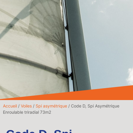
Accueil
/
Voiles
/
Spi asymétrique
/ Code D, Spi Asymétrique
Enroulable triradial 73m2