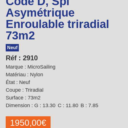
Code D, Spi
Asymétrique
Enroulable triradial
73m2
Neuf
Réf : 2910
Marque : MicroSailing
Matériau : Nylon
État : Neuf
Coupe : Triradial
Surface : 73m2
Dimension :
G : 13.30
C : 11.80
B : 7.85
1950,00
€