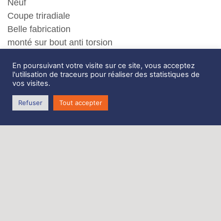
Neuf
Coupe triradiale
Belle fabrication
monté sur bout anti torsion
excellent tissu (nylon Contender 1.5 Oz Maxilite)
En poursuivant votre visite sur ce site, vous acceptez
renforts rayonnants
l'utilisation de traceurs pour réaliser des statistiques de
Coutures 6tps
vos visites.
Idem Code D , Furlström
Refuser
Tout accepter
disponible en blanc/bleu (blanc / rouge épuisé)
utilisation possible sur guindant libre ou sur
emmagasineur
Emmagasineur Karver 3.0 Carbone à 1350 euros
TTC (modèle avec cliquet)
ou
Emmagasineur neuf Profurl Nex 2.5V2 (nouvelle
version) à 1350 euros TTC
ou