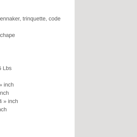
gennaker, trinquette, code
 chape
6 Lbs
» inch
inch
4 » inch
nch