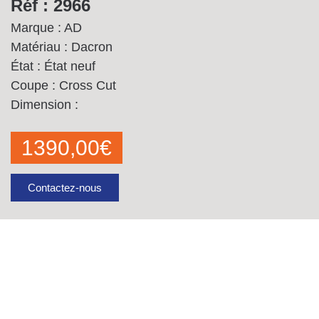
Réf : 2966
Marque : AD
Matériau : Dacron
État : État neuf
Coupe : Cross Cut
Dimension :
1390,00
€
Contactez-nous