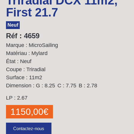
Triradial DCX 11m2,
First 21.7
Neuf
Réf : 4659
Marque : MicroSailing
Matériau : Mylard
État : Neuf
Coupe : Triradial
Surface : 11m2
Dimension :
G : 8.25
C : 7.75
B : 2.78
LP : 2.67
1150,00
€
Contactez-nous