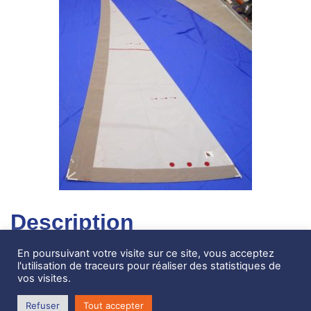
Description
En poursuivant votre visite sur ce site, vous acceptez
Génois sur enrouleur Triradial DCX gris 11m2, First
l'utilisation de traceurs pour réaliser des statistiques de
21.7 Neuf.
vos visites.
Voile haut de gamme.
Refuser
Tout accepter