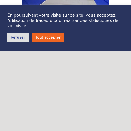
En poursuivant votre visite sur ce site, vous acceptez
l'utilisation de traceurs pour réaliser des statistiques de
vos visites.
Description
Refuser
Tout accepter
Génois sur enrouleur 7m2, Challenger micro
ralingue 6mm changeable au besoin
(enrouleur neuf Plastimo 406 S possible à 320
euros TTC)
bande UV Sunbrella grise.
pennons
nerfs de chute et de bordure
Origine Microchallenger
Zone de Coativoric,