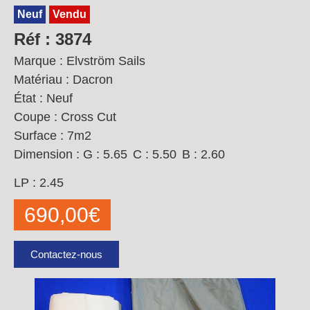
Neuf
Vendu
Réf : 3874
Marque : Elvström Sails
Matériau : Dacron
État : Neuf
Coupe : Cross Cut
Surface : 7m2
Dimension :
G : 5.65
C : 5.50
B : 2.60
LP : 2.45
690,00
€
Contactez-nous