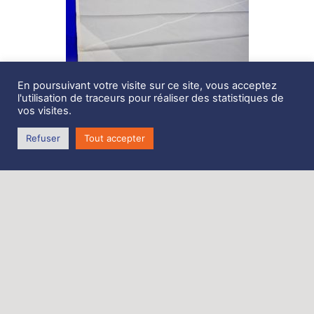
En poursuivant votre visite sur ce site, vous acceptez
l'utilisation de traceurs pour réaliser des statistiques de
vos visites.
Refuser
Tout accepter
Description
Grand Voile sur enrouleur 29m2, Océanis 361
neuve
ralingue 7mm changeable au besoin.
témoins d’enroulement
Nerf de chute
Costaud 380g/m2
UV blanc au point d’écoute.