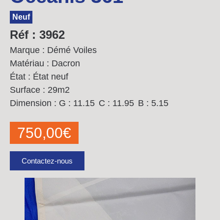
Neuf
Réf : 3962
Marque : Démé Voiles
Matériau : Dacron
État : État neuf
Surface : 29m2
Dimension :
G : 11.15
C : 11.95
B : 5.15
750,00
€
Contactez-nous