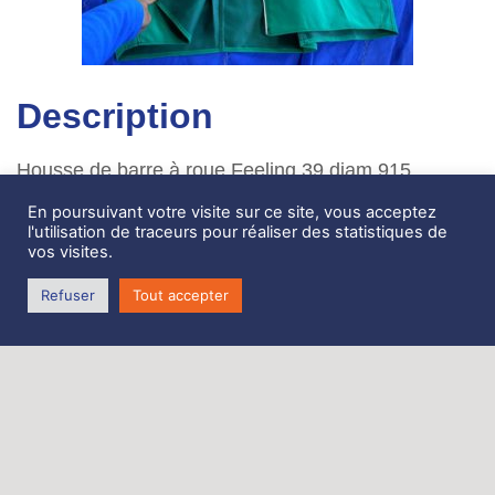
Description
Housse de barre à roue Feeling 39 diam 915
couleur NV
En poursuivant votre visite sur ce site, vous acceptez
l'utilisation de traceurs pour réaliser des statistiques de
vos visites.
Zone de Coativoric,
Refuser
Tout accepter
route de Terenez
29590 Rosnoën
Tél. 06 62 27 06 70