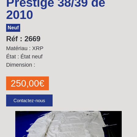
Prestige 38/39 de
2010
Neuf
Réf : 2669
Matériau : XRP
État : État neuf
Dimension :
250,00
€
Contactez-nous