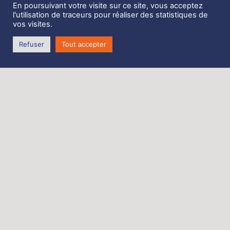
3 attaches.
En poursuivant votre visite sur ce site, vous acceptez
l'utilisation de traceurs pour réaliser des statistiques de
lattes démontables + manchons fournis
vos visites.
passage pour les ris
Refuser
Tout accepter
fermeture éclair sur les dessus.
Kit Lazy jack offerts
Origine Dufour 2800/ Aquila
Zone de Coativoric,
route de Terenez
29590 Rosnoën
Tél. 06 62 27 06 70