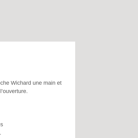
che Wichard une main et
 l’ouverture.
os
.