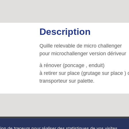
Description
Quille relevable de micro challenger
pour microchallenger version dériveur
à rénover (poncage , enduit)
à retirer sur place (grutage sur place )
transporteur sur palette.
tion de traceurs pour réaliser des statistiques de vos visites.