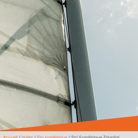
Accueil
/
Voiles
/
Spi symétrique
/ Spi Symétrique Triradial