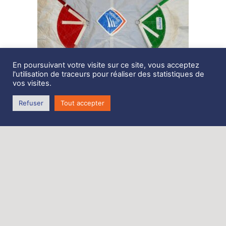
En poursuivant votre visite sur ce site, vous acceptez
l'utilisation de traceurs pour réaliser des statistiques de
vos visites.
Description
Refuser
Tout accepter
Spi Symétrique Triradial 100m2, JPK 10.10
Etat neuf , quelques sorties
Blanc
1.5 Oz
belle fabrication (Incidences)
nerfs de chute en dynéma