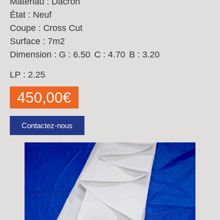
Matériau : Dacron
État : Neuf
Coupe : Cross Cut
Surface : 7m2
Dimension :
G : 6.50
C : 4.70
B : 3.20
LP : 2.25
450,00
€
Contactez-nous