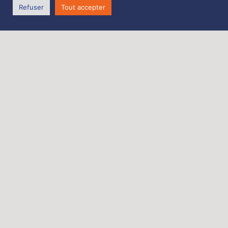
Refuser
Tout accepter
Description
Tourmentin neuf 7m2 sur mourquetons
Coupe cross cut
sur mousquetons une main Wichard
Zone de Coativoric,
route de Terenez
29590 Rosnoën
Tél. 06 62 27 06 70