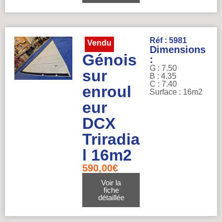
Réf : 5981
Vendu
Dimensions
Génois
:
G : 7.50
sur
B : 4.35
C : 7.40
enroul
Surface : 16m2
eur
DCX
Triradia
l 16m2
590,00
€
Voir la
fiche
détaillée