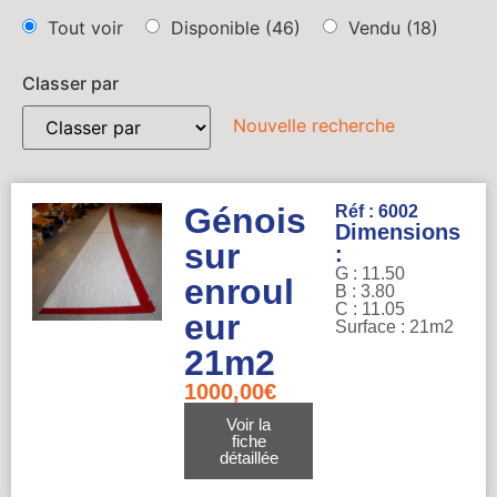
Tout voir
Disponible
(46)
Vendu
(18)
Classer par
Nouvelle recherche
Génois
Réf : 6002
Dimensions
sur
:
G : 11.50
enroul
B : 3.80
C : 11.05
eur
Surface : 21m2
21m2
1000,00
€
Voir la
fiche
détaillée