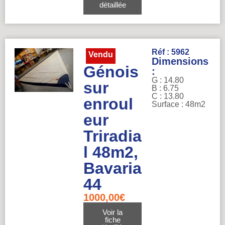
détaillée
Réf : 5962
Vendu
Dimensions
Génois
:
G : 14.80
sur
B : 6.75
C : 13.80
enroul
Surface : 48m2
eur
Triradia
l 48m2,
Bavaria
44
1000,00
€
Voir la
fiche