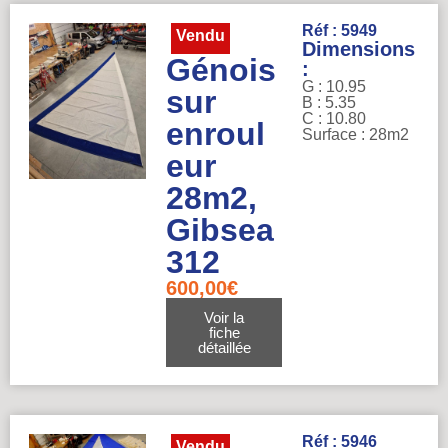
Réf : 5949
Vendu
Dimensions
Génois
:
G : 10.95
sur
B : 5.35
C : 10.80
enroul
Surface : 28m2
eur
28m2,
Gibsea
312
600,00
€
Voir la
fiche
détaillée
Réf : 5946
Vendu