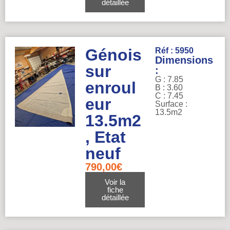
détaillée
Génois
Réf : 5950
Dimensions
sur
:
G : 7.85
enroul
B : 3.60
C : 7.45
eur
Surface :
13.5m2
13.5m2
, Etat
neuf
790,00
€
Voir la
fiche
détaillée