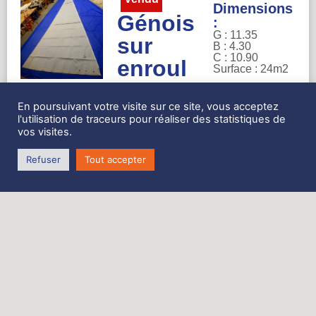
Dimensions
Génois
:
G : 11.35
sur
B : 4.30
C : 10.90
enroul
Surface : 24m2
eur
En poursuivant votre visite sur ce site, vous acceptez
DCX
l'utilisation de traceurs pour réaliser des statistiques de
triradia
vos visites.
l 24m2
Refuser
Tout accepter
1300,00
€
Voir la
fiche
détaillée
Génois
Réf : 5938
Dimensions
sur
: