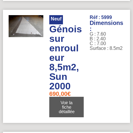
Réf : 5999
Neuf
Dimensions
Génois
:
G : 7.60
sur
B : 2.40
C : 7.00
enroul
Surface : 8.5m2
eur
8,5m2,
Sun
2000
690,00
€
Voir la
fiche
détaillée