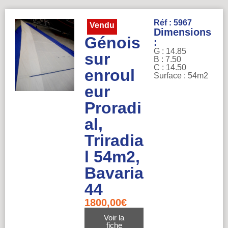
Réf : 5967
Vendu
Dimensions
Génois
:
G : 14.85
sur
B : 7.50
C : 14.50
enroul
Surface : 54m2
eur
Proradi
al,
Triradia
l 54m2,
Bavaria
44
1800,00
€
Voir la
fiche