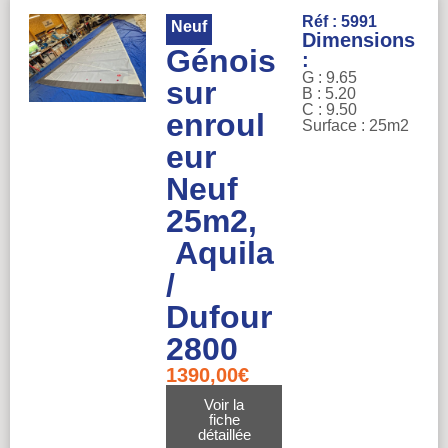
Réf : 5991
Neuf
Dimensions
Génois
:
G : 9.65
sur
B : 5.20
C : 9.50
enroul
Surface : 25m2
eur
Neuf
25m2,
Aquila
/
Dufour
2800
1390,00
€
Voir la
fiche
détaillée