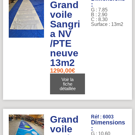
Grand
:
G : 7.85
voile
B : 2.90
C : 8.30
Sangri
Surface : 13m2
a NV
/PTE
neuve
13m2
1290,00
€
Voir la
fiche
détaillée
Grand
Réf : 6003
Dimensions
voile
:
G : 10.60