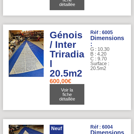
détaillée
Génois
Réf : 6005
Dimensions
/ Inter
:
G : 10.30
Triradia
B : 4.20
C : 9.70
l
Surface :
20.5m2
20.5m2
600,00
€
Voir la
fiche
détaillée
Réf : 6004
Neuf
Dimensions