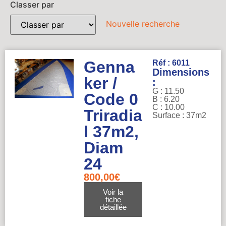
Classer par
Nouvelle recherche
Genna
Réf : 6011
Dimensions
ker /
:
G : 11.50
Code 0
B : 6.20
C : 10.00
Triradia
Surface : 37m2
l 37m2,
Diam
24
800,00
€
Voir la
fiche
détaillée