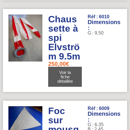
Chaus
Réf : 6010
Dimensions
sette à
:
G : 9.50
spi
Elvströ
m 9.5m
250,00
€
Voir la
fiche
détaillée
Foc
Réf : 6009
Dimensions
sur
:
G : 6.35
mousq
B : 2.45