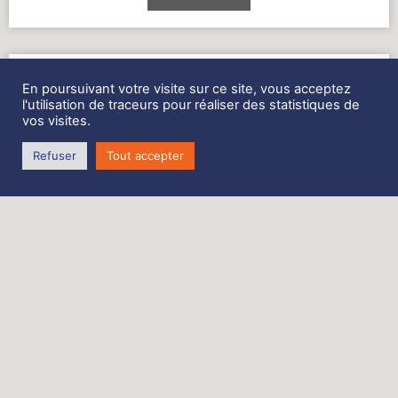
Réf : 6000
Neuf
En poursuivant votre visite sur ce site, vous acceptez
Dimensions
Spi
l'utilisation de traceurs pour réaliser des statistiques de
:
vos visites.
G : 9.70
Symétr
B : 5.45
Surface : 50m2
Refuser
Tout accepter
ique
neuf
50m2,
First
265
900,00
€
Voir la
fiche
détaillée