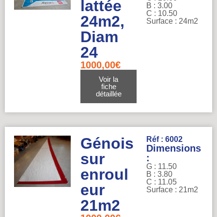
lattée
B : 3.00
C : 10.50
24m2,
Surface : 24m2
Diam
24
1000,00
€
Voir la
fiche
détaillée
Génois
Réf : 6002
Dimensions
sur
:
G : 11.50
enroul
B : 3.80
C : 11.05
eur
Surface : 21m2
21m2