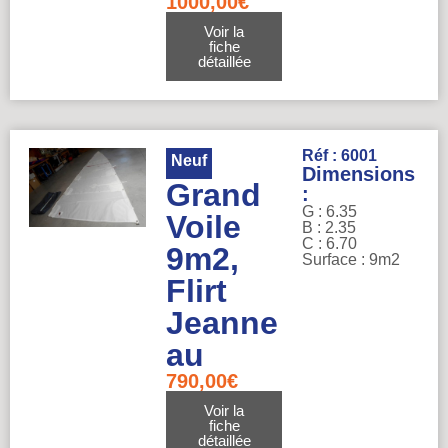
1000,00
€
Voir la
fiche
détaillée
Réf : 6001
Neuf
Dimensions
Grand
:
G : 6.35
Voile
B : 2.35
C : 6.70
9m2,
Surface : 9m2
Flirt
Jeanne
au
790,00
€
Voir la
fiche
détaillée