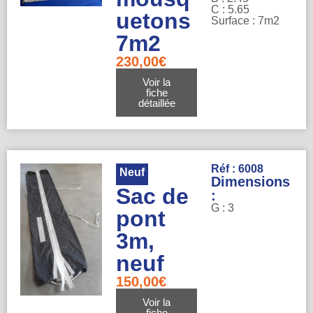
C : 5.65
uetons
Surface : 7m2
7m2
230,00
€
Voir la
fiche
détaillée
Réf : 6008
Neuf
Dimensions
Sac de
:
G : 3
pont
3m,
neuf
150,00
€
Voir la
fiche