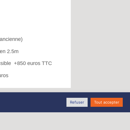
 ancienne)
 en 2.5m
sible +850 euros TTC
uros
Refuser
Tout accepter