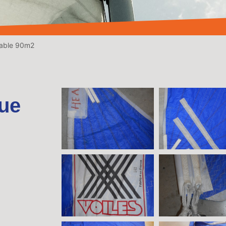
lable 90m2
ue