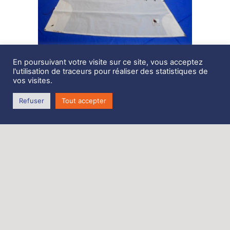
En poursuivant votre visite sur ce site, vous acceptez
Description
l'utilisation de traceurs pour réaliser des statistiques de
vos visites.
Génois récent sur mousquetons 12m2, Jod 24
Refuser
Tout accepter
Dacron Haute Tenacité 280g/m2
récent 2 ans, quelques sorties, proche du neuf
(facturée 950 euros TTC)
mousquetons Wichard une main
nerf de chute, nerf de bordure
Bandes de visualisation du creux