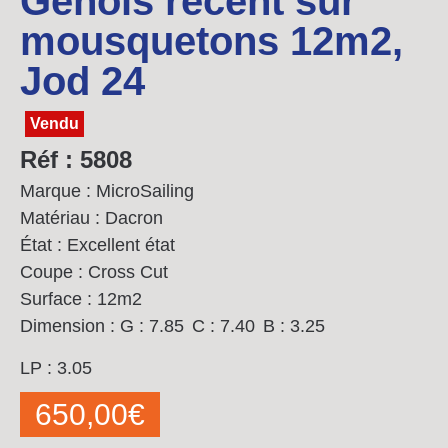
Génois récent sur
mousquetons 12m2,
Jod 24
Vendu
Réf : 5808
Marque : MicroSailing
Matériau : Dacron
État : Excellent état
Coupe : Cross Cut
Surface : 12m2
Dimension :
G : 7.85
C : 7.40
B : 3.25
LP : 3.05
650,00
€