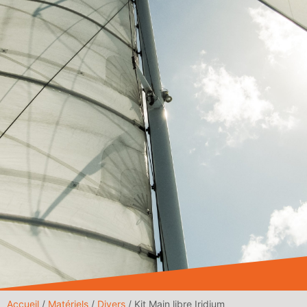
Accueil
/
Matériels
/
Divers
/ Kit Main libre Iridium