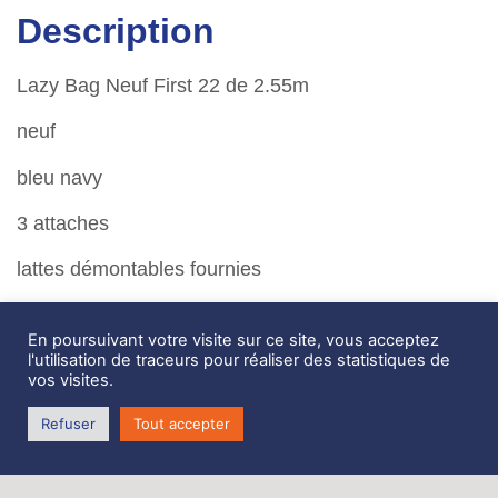
Description
Lazy Bag Neuf First 22 de 2.55m
neuf
bleu navy
3 attaches
lattes démontables fournies
Kit lazy jacks offert
En poursuivant votre visite sur ce site, vous acceptez
l'utilisation de traceurs pour réaliser des statistiques de
longueur 2.55m
vos visites.
hauteur sur l’avant 55 cm
Refuser
Tout accepter
hauteur sur l’arrière 23 cm