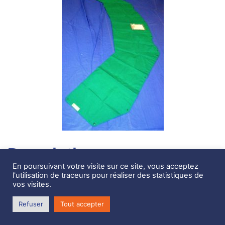
Description
En poursuivant votre visite sur ce site, vous acceptez
l'utilisation de traceurs pour réaliser des statistiques de
Toile Ocqueteau 625
vos visites.
rideaux neufs Ocqueteau 625
Refuser
Tout accepter
Vert + pressions