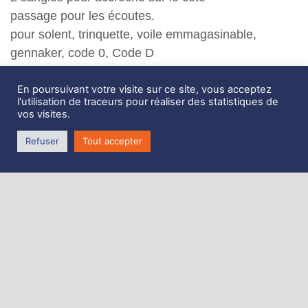
passage pour les écoutes.
pour solent, trinquette, voile emmagasinable,
gennaker, code 0, Code D
disponibles en
En poursuivant votre visite sur ce site, vous acceptez
– 1.5m à 120 euros
l'utilisation de traceurs pour réaliser des statistiques de
vos visites.
– 2m à 130 euros
Refuser
Tout accepter
– 2.5m à 140 euros
– 3.0m à 160 euros
– 3.5 m à 170 euros
– 4.0m à 190 euros
– 4.5m à 220 euros.
– 5m à 240 euros
-5.5m à 260 euros TTC
Zone de Coativoric,