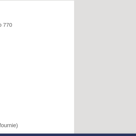
o 770
fournie)