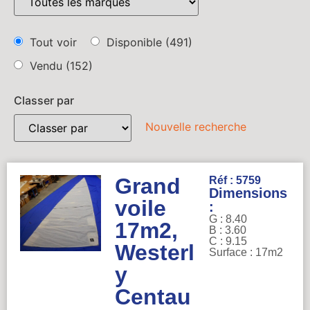
Tout voir
Disponible
(491)
Vendu
(152)
Classer par
Nouvelle recherche
Grand
Réf : 5759
Dimensions
voile
:
G : 8.40
17m2,
B : 3.60
C : 9.15
Westerl
Surface : 17m2
y
Centau