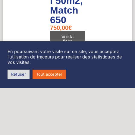
l 50m2,
Match
650
750,00
€
Voir la
fiche
détaillée
En poursuivant votre visite sur ce site, vous acceptez
l'utilisation de traceurs pour réaliser des statistiques de
vos visites.
Tourme
Réf : 5719
Refuser
Tout accepter
Dimensions
ntin
:
G : 4.85
sur
B : 2.50
C : 4.00
mousq
Surface : 5m2
uetons
5m2,
Corto