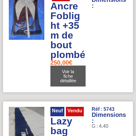
Ancre
:
Foblig
ht +35
m de
bout
plombé
250,00
€
Voir la
fiche
détaillée
Réf : 5743
Neuf
Vendu
Dimensions
Lazy
:
G : 4.40
bag