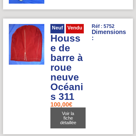
Réf : 5752
Neuf
Vendu
Dimensions
Houss
:
e de
barre à
roue
neuve
Océani
s 311
100,00
€
Voir la
fiche
détaillée