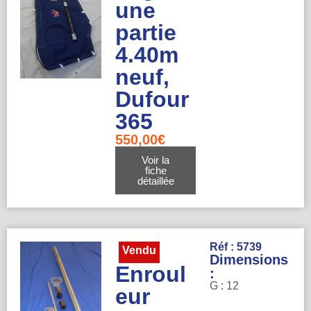
une
partie
4.40m
neuf,
Dufour
365
550,00
€
Voir la
fiche
détaillée
Réf : 5739
Vendu
Dimensions
Enroul
:
G : 12
eur