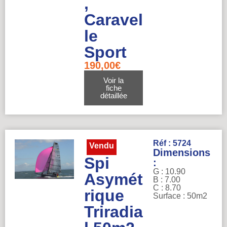
,
Caravel
le
Sport
190,00
€
Voir la
fiche
détaillée
Réf : 5724
Vendu
Dimensions
Spi
:
G : 10.90
Asymét
B : 7.00
C : 8.70
rique
Surface : 50m2
Triradia