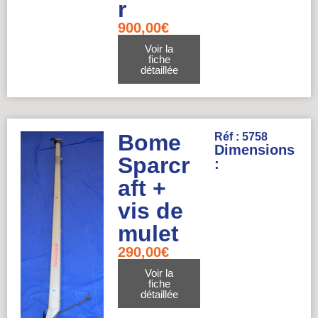
r
900,00
€
Voir la
fiche
détaillée
Bome
Réf : 5758
Dimensions
Sparcr
:
aft +
vis de
mulet
290,00
€
Voir la
fiche
détaillée