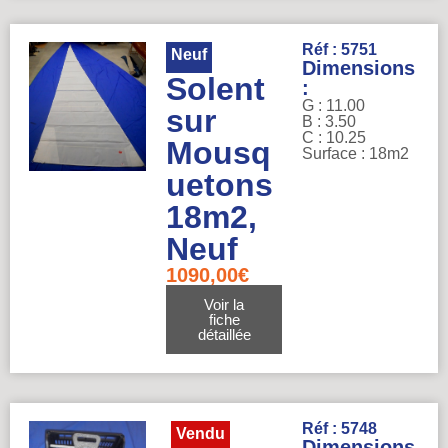
Réf : 5751
Neuf
Dimensions
Solent
:
G : 11.00
sur
B : 3.50
C : 10.25
Mousq
Surface : 18m2
uetons
18m2,
Neuf
1090,00
€
Voir la
fiche
détaillée
Réf : 5748
Vendu
Dimensions