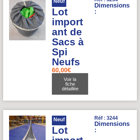
Neuf
Dimensions
Lot
:
import
ant de
Sacs à
Spi
Neufs
60,00
€
Voir la
fiche
détaillée
Réf : 3244
Neuf
Dimensions
Lot
: