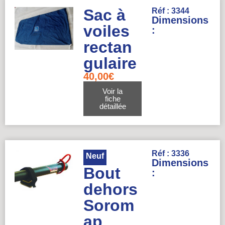
Sac à
Réf : 3344
Dimensions
voiles
:
rectan
gulaire
40,00
€
Voir la
fiche
détaillée
Réf : 3336
Neuf
Dimensions
Bout
:
dehors
Sorom
ap