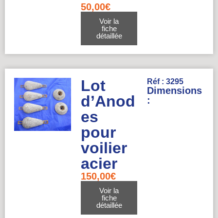
50,00
€
Voir la
fiche
détaillée
Lot
Réf : 3295
Dimensions
d’Anod
:
es
pour
voilier
acier
150,00
€
Voir la
fiche
détaillée