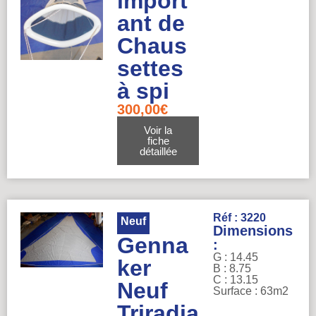
import
ant de
Chaus
settes
à spi
300,00
€
Voir la
fiche
détaillée
Réf : 3220
Neuf
Dimensions
Genna
:
G : 14.45
ker
B : 8.75
C : 13.15
Neuf
Surface : 63m2
Triradia