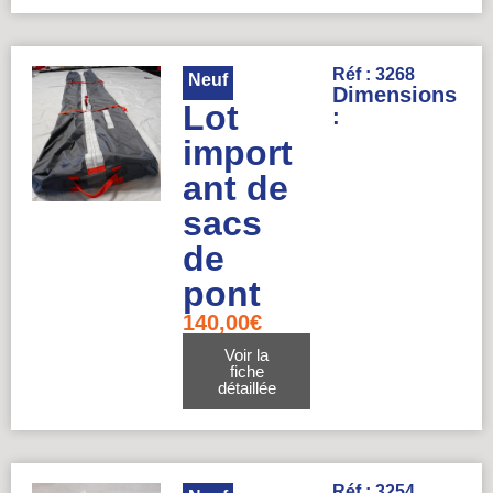
Réf : 3268
Neuf
Dimensions
Lot
:
import
ant de
sacs
de
pont
140,00
€
Voir la
fiche
détaillée
Réf : 3254