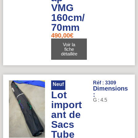
VMG
160cm/
70mm
490,00
€
Voir la
fiche
détaillée
Réf : 3309
Neuf
Dimensions
Lot
:
G : 4.5
import
ant de
Sacs
Tube