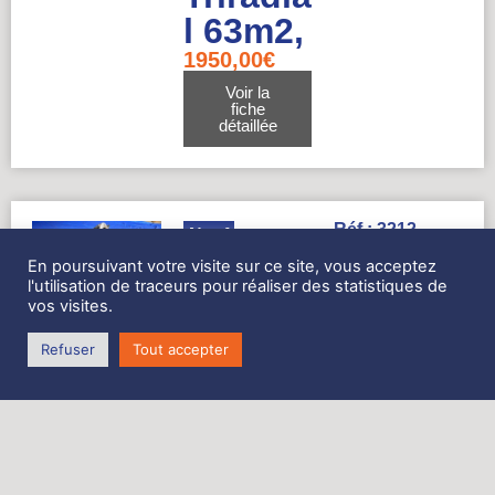
l 63m2,
1950,00
€
Voir la
fiche
détaillée
Réf : 3212
Neuf
Dimensions
Sac à
En poursuivant votre visite sur ce site, vous acceptez
:
l'utilisation de traceurs pour réaliser des statistiques de
Spi
vos visites.
Neuf
Refuser
Tout accepter
(Baille
ronde
d’envoi
)