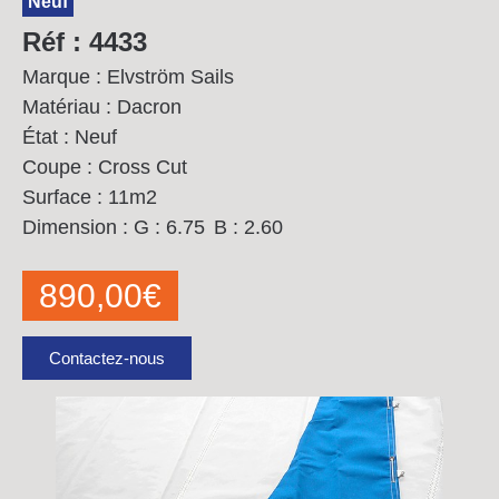
Neuf
Réf : 4433
Marque : Elvström Sails
Matériau : Dacron
État : Neuf
Coupe : Cross Cut
Surface : 11m2
Dimension :
G : 6.75
B : 2.60
890,00
€
Contactez-nous