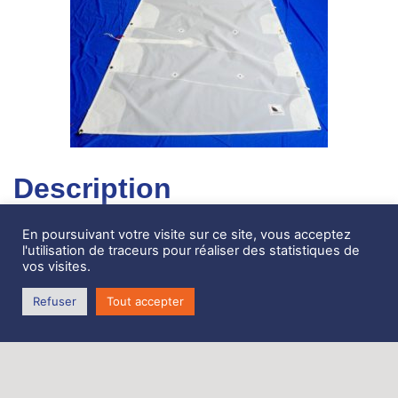
Description
Grand Voile Neuve 11m2 Brio
En poursuivant votre visite sur ce site, vous acceptez
l'utilisation de traceurs pour réaliser des statistiques de
Neuve
vos visites.
2 ris
Refuser
Tout accepter
Dacron HT 270g/m2
Nerf de chute
4 lattes fournies dont une forcée
Tétière haut de gamme