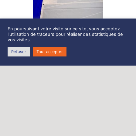
En poursuivant votre visite sur ce site, vous acceptez
l'utilisation de traceurs pour réaliser des statistiques de
vos visites.
Refuser
Tout accepter
Description
Grand Voile neuve Full Batten 65m2, Océanis 55
très belle qualité.
renforts rayonnants
3 ris sur bande anti-défonce
nerf de chute
retour nerf de chute au guindant
coutures 6tps