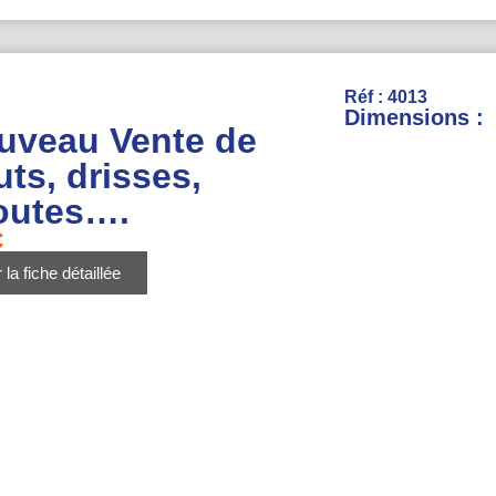
Réf : 4013
Dimensions :
uveau Vente de
ts, drisses,
outes….
€
 la fiche détaillée