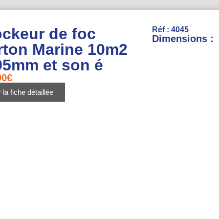
ockeur de foc
Réf : 4045
Dimensions :
rton Marine 10m2
95mm et son é
00
€
 la fiche détaillée