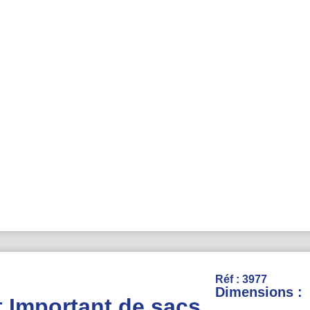
Réf : 3977
Dimensions :
t Important de sacs