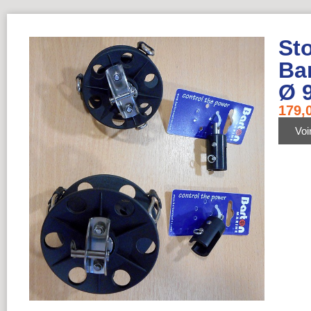
St
Ba
Ø 
179,
Voir