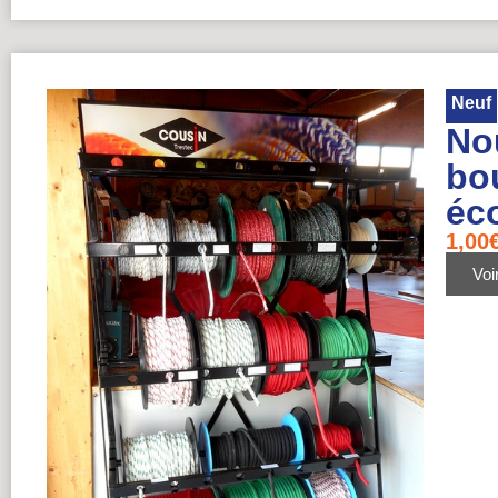
Neuf
No
bou
éc
1,00
Voir