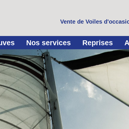
Vente de Voiles d'occasio
euves
Nos services
Reprises
A