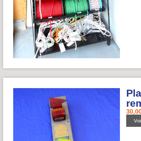
Pl
re
30,0
Voir