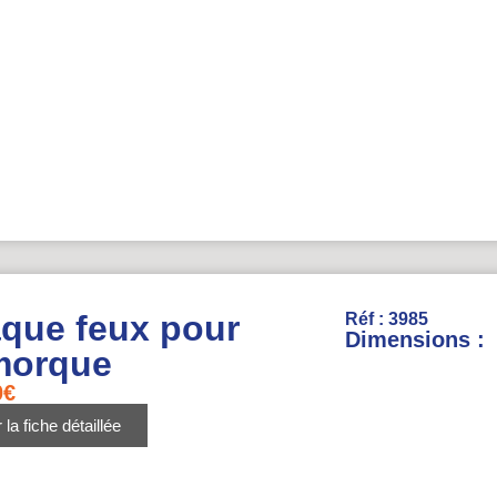
aque feux pour
Réf : 3985
Dimensions :
morque
0
€
 la fiche détaillée