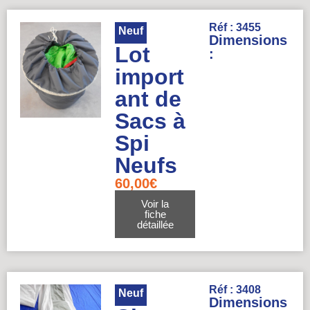
Réf : 3455
Neuf
Dimensions
Lot
:
import
ant de
Sacs à
Spi
Neufs
60,00
€
Voir la
fiche
détaillée
Réf : 3408
Neuf
Dimensions