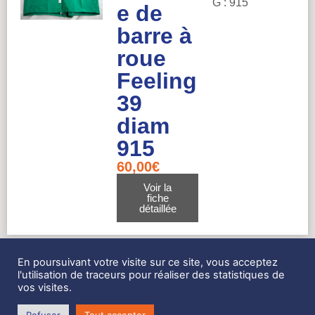
G : 915
e de
barre à
roue
Feeling
39
diam
915
60,00
€
Voir la
fiche
détaillée
En poursuivant votre visite sur ce site, vous acceptez
Réf : 2954
l'utilisation de traceurs pour réaliser des statistiques de
Neuf
Dimensions
vos visites.
Emmag
: