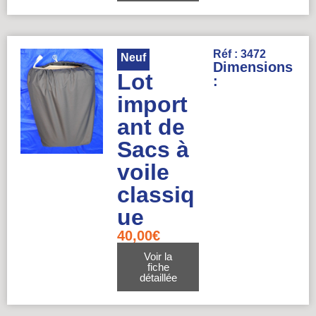
Réf : 3472
Neuf
Dimensions
Lot
:
import
ant de
Sacs à
voile
classiq
ue
40,00
€
Voir la
fiche
détaillée