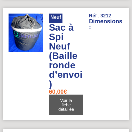
Réf : 3212
Neuf
Dimensions
Sac à
:
Spi
Neuf
(Baille
ronde
d’envoi
)
60,00
€
Voir la
fiche
détaillée