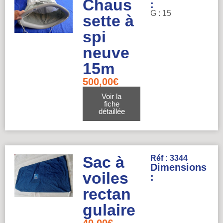
Chaus
:
G : 15
sette à
spi
neuve
15m
500,00
€
Voir la
fiche
détaillée
Sac à
Réf : 3344
Dimensions
voiles
:
rectan
gulaire