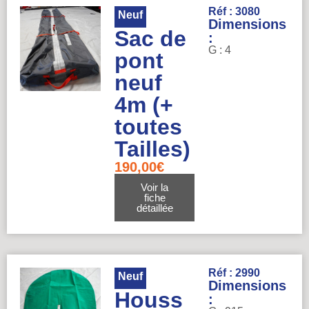
Réf : 3080
Neuf
Dimensions
Sac de
:
G : 4
pont
neuf
4m (+
toutes
Tailles)
190,00
€
Voir la
fiche
détaillée
Réf : 2990
Neuf
Dimensions
Houss
: