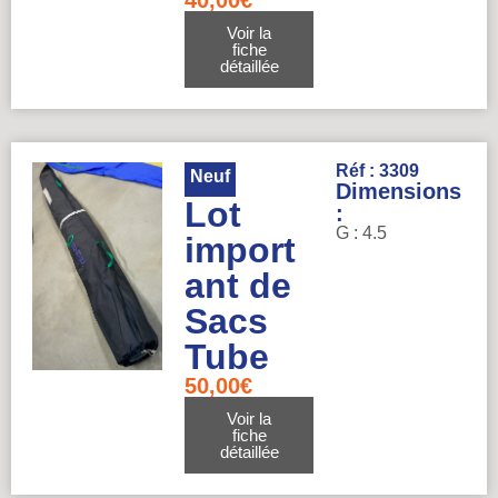
40,00
€
Voir la
fiche
détaillée
Réf : 3309
Neuf
Dimensions
Lot
:
G : 4.5
import
ant de
Sacs
Tube
50,00
€
Voir la
fiche
détaillée