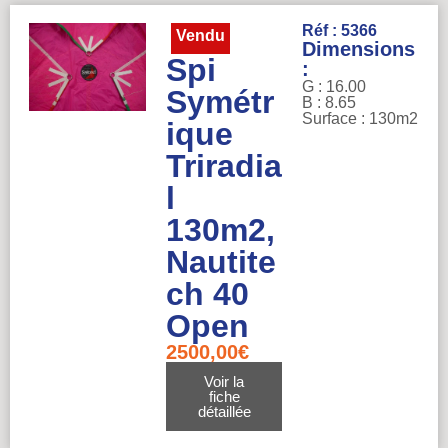
Réf : 5366
Vendu
Dimensions
Spi
:
G : 16.00
Symétr
B : 8.65
Surface : 130m2
ique
Triradia
l
130m2,
Nautite
ch 40
Open
2500,00
€
Voir la
fiche
détaillée