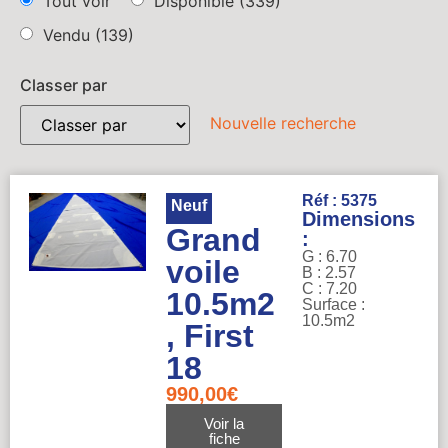
Tout voir
Disponible
(339)
Vendu
(139)
Classer par
Nouvelle recherche
Réf : 5375
Neuf
Dimensions
Grand
:
G : 6.70
voile
B : 2.57
C : 7.20
10.5m2
Surface :
10.5m2
, First
18
990,00
€
Voir la
fiche