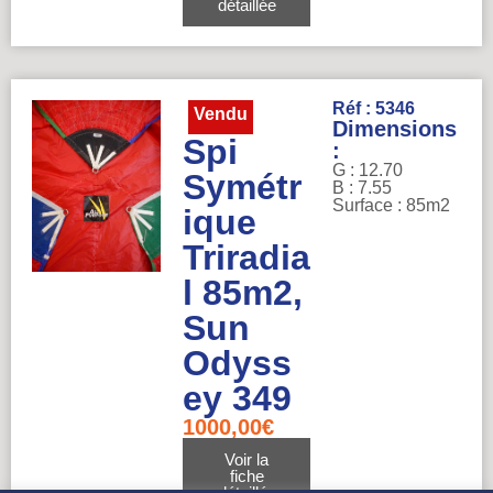
détaillée
Réf : 5346
Vendu
Dimensions
Spi
:
G : 12.70
Symétr
B : 7.55
Surface : 85m2
ique
Triradia
l 85m2,
Sun
Odyss
ey 349
1000,00
€
Voir la
fiche
détaillée