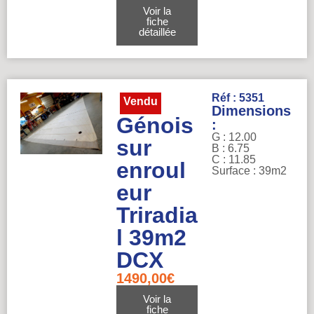
Voir la
fiche
détaillée
Réf : 5351
Vendu
Dimensions
Génois
:
G : 12.00
sur
B : 6.75
C : 11.85
enroul
Surface : 39m2
eur
Triradia
l 39m2
DCX
1490,00
€
Voir la
fiche