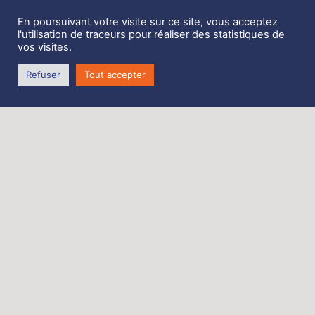
En poursuivant votre visite sur ce site, vous acceptez
l'utilisation de traceurs pour réaliser des statistiques de
vos visites.
Réf : 5338
Neuf
Refuser
Tout accepter
Dimensions
Génois
:
G : 6.45
mousq
B : 2.30
C : 5.80
uetons
Surface : 6.5m2
neuf
6.5m2
Micros
ail
600,00
€
Voir la
fiche
détaillée