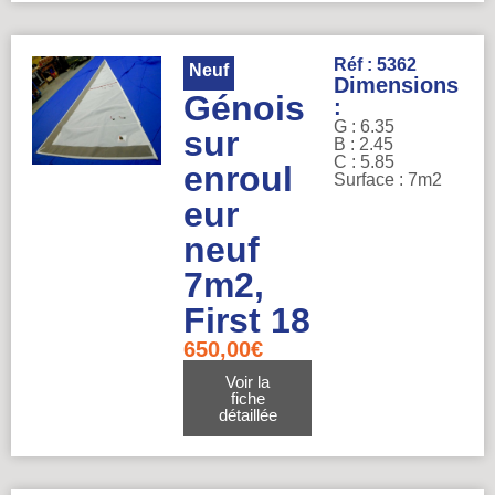
Réf : 5362
Neuf
Dimensions
Génois
:
G : 6.35
sur
B : 2.45
C : 5.85
enroul
Surface : 7m2
eur
neuf
7m2,
First 18
650,00
€
Voir la
fiche
détaillée