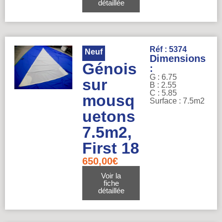
détaillée
Réf : 5374
Neuf
Dimensions
Génois
:
G : 6.75
sur
B : 2.55
C : 5.85
mousq
Surface : 7.5m2
uetons
7.5m2,
First 18
650,00
€
Voir la
fiche
détaillée