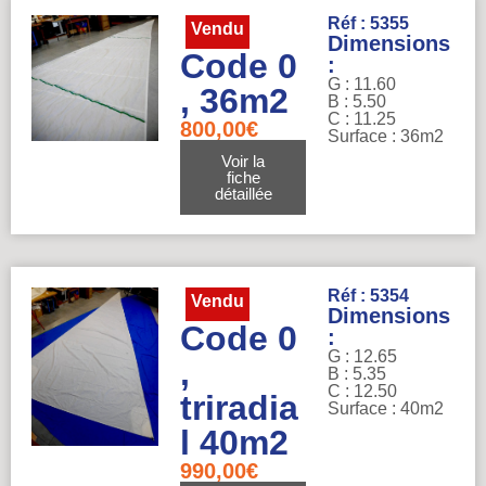
Réf : 5355
Vendu
Dimensions
Code 0
:
G : 11.60
, 36m2
B : 5.50
C : 11.25
800,00
€
Surface : 36m2
Voir la
fiche
détaillée
Réf : 5354
Vendu
Dimensions
Code 0
:
G : 12.65
,
B : 5.35
C : 12.50
triradia
Surface : 40m2
l 40m2
990,00
€