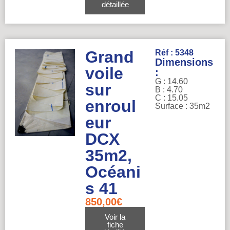
détaillée
Grand
Réf : 5348
Dimensions
voile
:
G : 14.60
sur
B : 4.70
C : 15.05
enroul
Surface : 35m2
eur
DCX
35m2,
Océani
s 41
850,00
€
Voir la
fiche