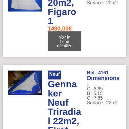
20m2,
Surface : 20m2
Figaro
1
1490,00
€
Voir la
fiche
détaillée
Réf : 4161
Neuf
Dimensions
Genna
:
G : 8.65
ker
B : 5.15
C : 7.85
Neuf
Surface : 22m2
Triradia
l 22m2,