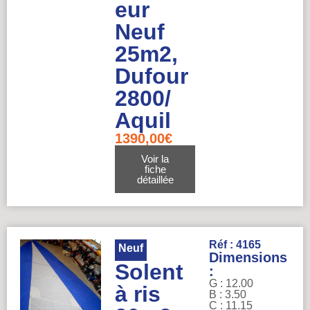
eur
Neuf
25m2,
Dufour
2800/
Aquil
1390,00
€
Voir la
fiche
détaillée
Réf : 4165
Neuf
Dimensions
Solent
:
G : 12.00
à ris
B : 3.50
C : 11.15