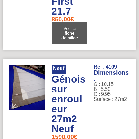
First
21.7
850,00
€
Voir la
fiche
détaillée
Réf : 4109
Neuf
Dimensions
Génois
:
G : 10.15
sur
B : 5.50
C : 9.95
enroul
Surface : 27m2
eur
27m2
Neuf
1590,00
€