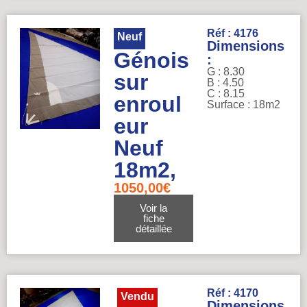
Réf : 4176
Neuf
Dimensions
Génois
:
G : 8.30
sur
B : 4.50
C : 8.15
enroul
Surface : 18m2
eur
Neuf
18m2,
1050,00
€
Voir la
fiche
détaillée
Réf : 4170
Vendu
Dimensions