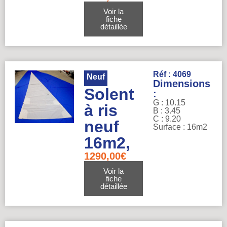
Voir la
fiche
détaillée
Réf : 4069
Neuf
Dimensions
Solent
:
G : 10.15
à ris
B : 3.45
C : 9.20
neuf
Surface : 16m2
16m2,
1290,00
€
Voir la
fiche
détaillée