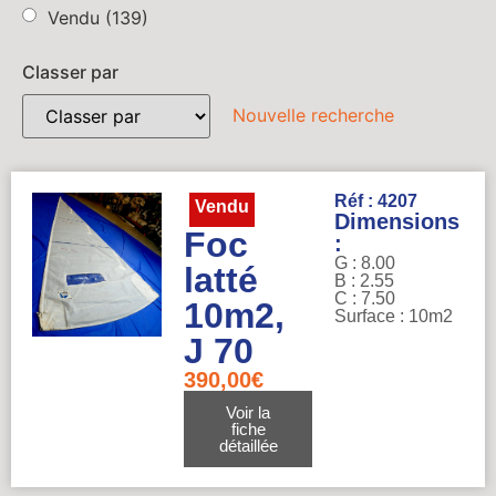
Vendu
(139)
Classer par
Nouvelle recherche
Réf : 4207
Vendu
Dimensions
Foc
:
G : 8.00
latté
B : 2.55
C : 7.50
10m2,
Surface : 10m2
J 70
390,00
€
Voir la
fiche
détaillée