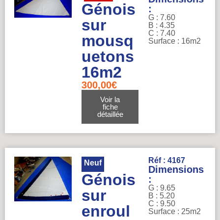
Génois
:
G : 7.60
sur
B : 4.35
C : 7.40
mousq
Surface : 16m2
uetons
16m2
300,00
€
Voir la
fiche
détaillée
Réf : 4167
Neuf
Dimensions
Génois
:
G : 9.65
sur
B : 5.20
C : 9.50
enroul
Surface : 25m2