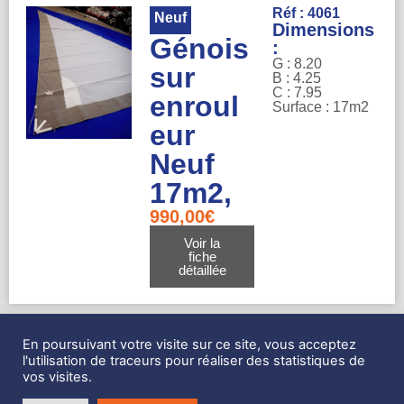
Réf : 4061
Neuf
Dimensions
Génois
:
G : 8.20
sur
B : 4.25
C : 7.95
enroul
Surface : 17m2
eur
Neuf
17m2,
990,00
€
Voir la
fiche
détaillée
En poursuivant votre visite sur ce site, vous acceptez
Réf : 4060
Neuf
l'utilisation de traceurs pour réaliser des statistiques de
Dimensions
vos visites.
Génois
: