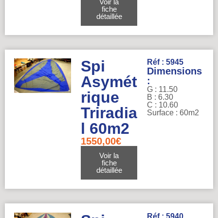
Voir la
fiche
détaillée
Spi
Réf : 5945
Dimensions
Asymét
:
G : 11.50
rique
B : 6.30
C : 10.60
Triradia
Surface : 60m2
l 60m2
1550,00
€
Voir la
fiche
détaillée
Réf : 5940