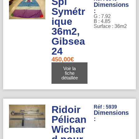
Spi
Dimensions
Symétr
:
G : 7.92
ique
B : 4.85
Surface : 36m2
36m2,
Gibsea
24
450,00
€
Voir la
fiche
détaillée
Ridoir
Réf : 5939
Dimensions
Pélican
:
Wichar