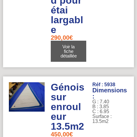
d pour
étai
largabl
e
290,00
€
Voir la
fiche
détaillée
Génois
Réf : 5938
Dimensions
sur
:
G : 7.40
enroul
B : 3.85
C : 6.95
eur
Surface :
13.5m2
13.5m2
450,00
€