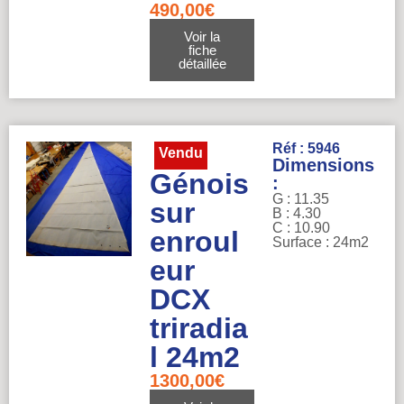
490,00
€
Voir la
fiche
détaillée
Réf : 5946
Vendu
Dimensions
Génois
:
G : 11.35
sur
B : 4.30
C : 10.90
enroul
Surface : 24m2
eur
DCX
triradia
l 24m2
1300,00
€