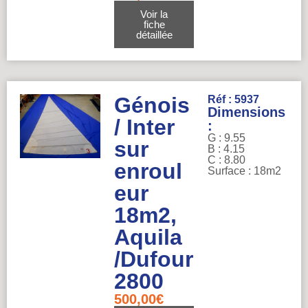
Voir la
fiche
détaillée
Génois
Réf : 5937
Dimensions
/ Inter
:
G : 9.55
sur
B : 4.15
C : 8.80
enroul
Surface : 18m2
eur
18m2,
Aquila
/Dufour
2800
500,00
€