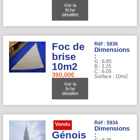
Voir la
fiche
détaillée
Foc de
Réf : 5936
Dimensions
brise
:
G : 6.85
10m2
B : 3.25
C : 6.05
390,00
€
Surface : 10m2
Voir la
fiche
détaillée
Réf : 5934
Vendu
Dimensions
Génois
: